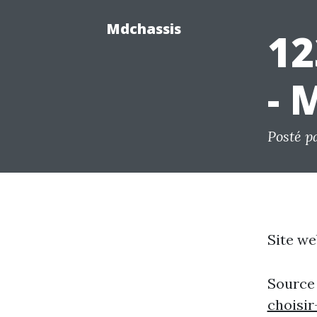
Mdchassis
12
- 
Posté p
Site we
Source
choisir