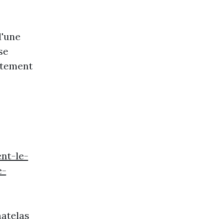
d'une
se
ctement
nt-le-
e-
matelas