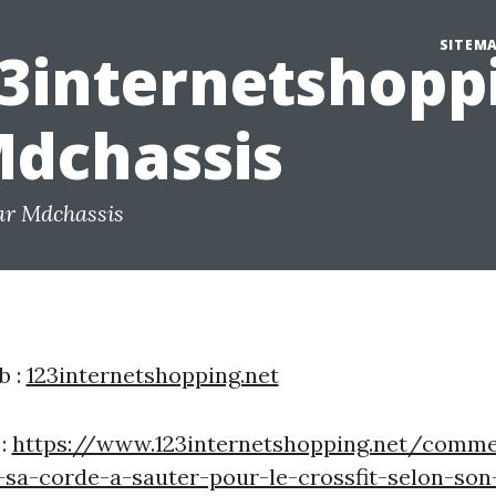
SITEM
3internetshopp
Mdchassis
ar Mdchassis
b :
123internetshopping.net
 :
https://www.123internetshopping.net/comme
-sa-corde-a-sauter-pour-le-crossfit-selon-son