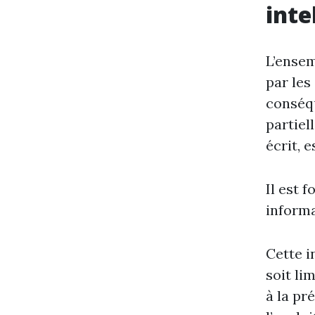
inte
L’ensem
par les
conséqu
partiel
écrit, e
Il est 
informa
Cette i
soit li
à la pr