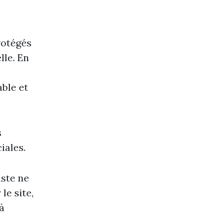
rotégés
lle. En
able et
s
iales.
iste ne
le site,
à