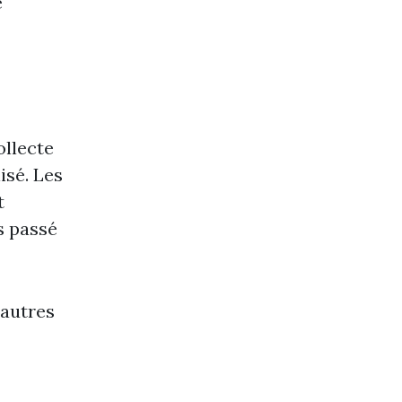
e
ollecte
isé. Les
t
s passé
’autres