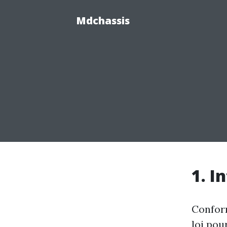
Mdchassis
1. I
Conform
loi pou