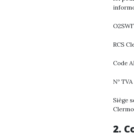
informo
O2SWIT
RCS Cl
Code A
N° TVA 
Siège s
Clermo
2. C