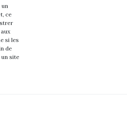
t un
t, ce
strer
 aux
 si les
in de
 un site