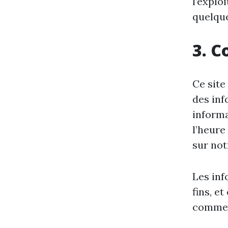
l’explo
quelque
3. C
Ce site
des inf
informa
l’heure
sur notr
Les inf
fins, et
commerc