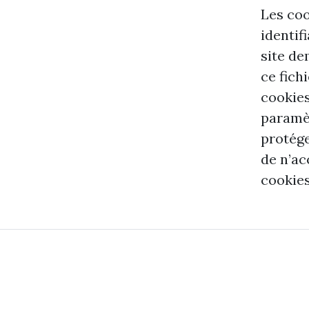
Les coo
identif
site de
ce fich
cookies
paramèt
protége
de n’ac
cookies